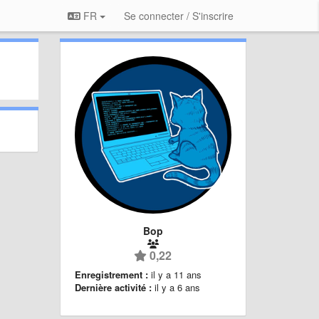
FR
Se connecter / S'inscrire
Bop
0,22
Enregistrement :
il y a 11 ans
Dernière activité :
il y a 6 ans